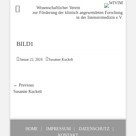
Wissenschaftlicher Verein
zur Förderung der klinisch angewendeten Forschung
in der Intensivmedizin e.V.
BILD1
Posted
Author
Januar 22, 2024
Susanne Kuckelt
on
Beitragsnavigation
← Previous
Previous
Susanne Kuckelt
post:
HOME
IMPRESSUM
DATENSCHUTZ
KONTAKT