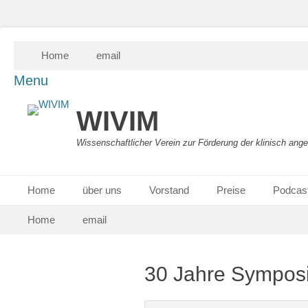
Skip
Secondary Menu
Home
email
to
content
Menu
WIVIM
Wissenschaftlicher Verein zur Förderung der klinisch ang
Primary Menu
Skip
Home
über uns
Vorstand
Preise
Podcast
to
Skip
Secondary Menu
content
Home
email
to
content
30 Jahre Sympos