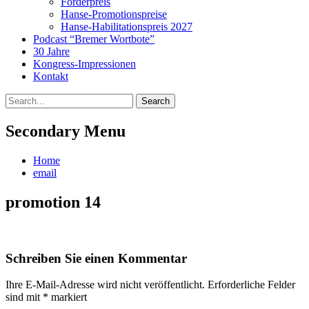
Förderpreis
Hanse-Promotionspreise
Hanse-Habilitationspreis 2027
Podcast “Bremer Wortbote”
30 Jahre
Kongress-Impressionen
Kontakt
Search
Search
for:
Secondary Menu
Skip
Home
to
email
content
promotion 14
Schreiben Sie einen Kommentar
Ihre E-Mail-Adresse wird nicht veröffentlicht.
Erforderliche Felder
sind mit
*
markiert