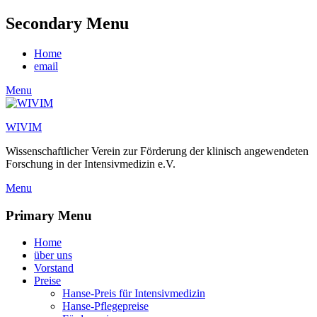
Secondary Menu
Skip
Home
to
email
content
Menu
WIVIM
Wissenschaftlicher Verein zur Förderung der klinisch angewendeten
Forschung in der Intensivmedizin e.V.
Menu
Primary Menu
Skip
Home
to
über uns
content
Vorstand
Preise
Hanse-Preis für Intensivmedizin
Hanse-Pflegepreise