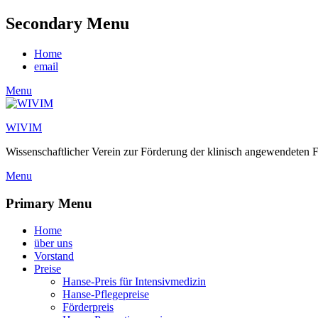
Secondary Menu
Skip
Home
to
email
content
Menu
WIVIM
Wissenschaftlicher Verein zur Förderung der klinisch angewendeten F
Menu
Primary Menu
Skip
Home
to
über uns
content
Vorstand
Preise
Hanse-Preis für Intensivmedizin
Hanse-Pflegepreise
Förderpreis