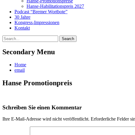
Hanse-Promotionspreise
Hanse-Habilitationspreis 2027
Podcast “Bremer Wortbote”
30 Jahre
Kongress-Impressionen
Kontakt
Search
Search
for:
Secondary Menu
Skip
Home
to
email
content
Hanse Promotionpreis
Schreiben Sie einen Kommentar
Ihre E-Mail-Adresse wird nicht veröffentlicht.
Erforderliche Felder si