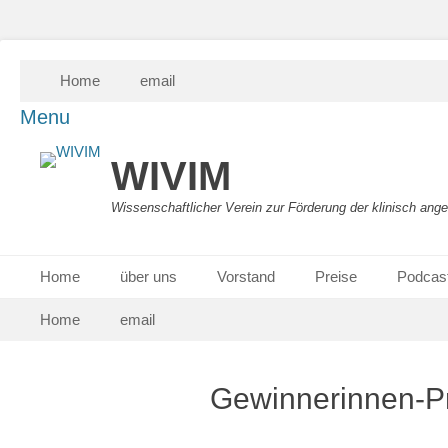
Skip
Secondary Menu
Home
email
to
content
Menu
WIVIM
Wissenschaftlicher Verein zur Förderung der klinisch ang
Primary Menu
Skip
Home
über uns
Vorstand
Preise
Podcast
to
Skip
Secondary Menu
content
Home
email
to
content
Gewinnerinnen-P