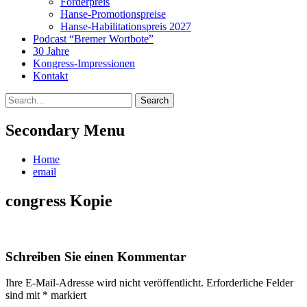
Förderpreis
Hanse-Promotionspreise
Hanse-Habilitationspreis 2027
Podcast “Bremer Wortbote”
30 Jahre
Kongress-Impressionen
Kontakt
Search
Search
for:
Secondary Menu
Skip
Home
to
email
content
congress Kopie
Schreiben Sie einen Kommentar
Ihre E-Mail-Adresse wird nicht veröffentlicht.
Erforderliche Felder
sind mit
*
markiert