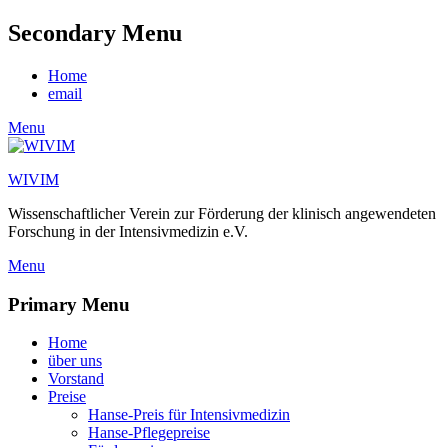
Secondary Menu
Skip
Home
to
email
content
Menu
WIVIM
Wissenschaftlicher Verein zur Förderung der klinisch angewendeten
Forschung in der Intensivmedizin e.V.
Menu
Primary Menu
Skip
Home
to
über uns
content
Vorstand
Preise
Hanse-Preis für Intensivmedizin
Hanse-Pflegepreise