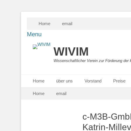
Skip
Secondary Menu
Home
email
to
content
Menu
WIVIM
Wissenschaftlicher Verein zur Förderung der 
Primary Menu
Skip
Home
über uns
Vorstand
Preise
to
Skip
Secondary Menu
content
Home
email
to
content
c-M3B-GmbH
Katrin-Mill