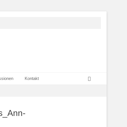
Search
ssionen
Kontakt
s_Ann-